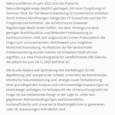
Gebotsverfahren im Jahr 2022 sind die Preise für
Sekundärregelenergie deutlich gestiegen, mit einer Zuspitzung im
Sommer 2024. Ein Teil dieser Entwicklung ist fundamental erklärbar:
durch höhere Abrufmengen infolge des PV-Zuwachses und der PV-
Prognoseunsicherheiten, die auf eine kurze Schweizer
Regelenergie-Merit-Order treffen. Vor dem Hintergrund einer
geringen Marktliquidität und fehlender Preiskopplung zu
Nachbarmärkten stellt sich aufgrund der hohen Preise jedoch die
Frage nach unzureichendem Wettbewerb und möglicher
Marktmachtausübung. Als Reaktion auf die beobachtete
Preisentwicklung wurden bereits verschiedene Maßnahmen
ergriffen, u.a. eine Preisobergrenze für verpflichtende SRE-Gebote,
die jedoch bis zum 28.12.2025 befristet ist.
Die Studie
Analyse und Optimierung des Marktdesigns für die
Regelleistung und -energie in der Schweiz
unterzieht die bestehenden
Märkte für Sekundärleistung und -energie sowie Tertiärleistung
einer grundlegenden Analyse und soll notwendige Anpassungen im
Marktdesign aufzeigen. Im Mittelpunkt der Untersuchung steht die
Frage, ob das bestehende Design in der Lage ist, unter den
gegebenen Rahmenbedingungen wettbewerbliche,
kosteneffiziente und unverzerrte Marktergebnisse zu generieren
oder ob Anpassungen erforderlich sind.