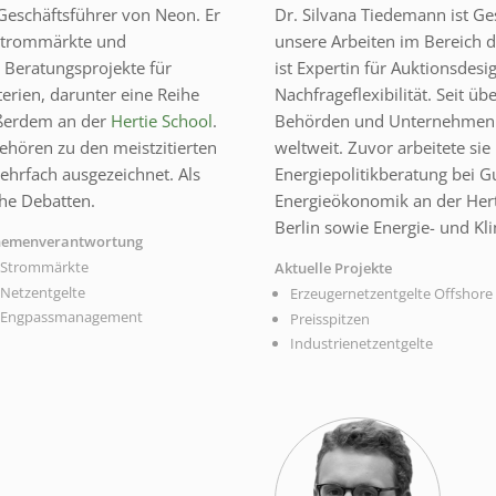
 Geschäftsführer von Neon. Er
Dr. Silvana Tiedemann ist Ge
 Strommärkte und
unsere Arbeiten im Bereich de
he Beratungsprojekte für
ist Expertin für Auktionsde
rien, darunter eine Reihe
Nachfrageflexibilität. Seit üb
ußerdem an der
Hertie School
.
Behörden und Unternehmen 
ehören zu den meistzitierten
weltweit. Zuvor arbeitete sie
ehrfach ausgezeichnet. Als
Energiepolitikberatung bei G
che Debatten.
Energieökonomik an der Herti
Berlin sowie Energie- und Kl
hemenverantwortung
Strommärkte
Aktuelle Projekte
Netzentgelte
Erzeugernetzentgelte Offshore
Engpassmanagement
Preisspitzen
Industrienetzentgelte