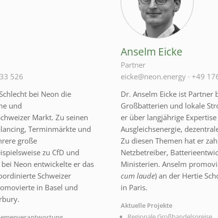
Anselm Eicke
Partner
 33 526
eicke@neon.energy
·
+49 17
Schlecht bei Neon die
Dr. Anselm Eicke ist Partner 
me und
Großbatterien und lokale St
chweizer Markt. Zu seinen
er über langjährige Expertis
alancing, Terminmärkte und
Ausgleichsenergie, dezentrale
hrere große
Zu diesen Themen hat er zahl
ispielsweise zu CfD und
Netzbetreiber, Batterieentwi
t bei Neon entwickelte er das
Ministerien. Anselm promovie
ordinierte Schweizer
cum laude
) an der Hertie Sch
romovierte in Basel und
in Paris.
rbury.
Aktuelle Projekte
Regionale Großhandelspreise
hemenverantwortung