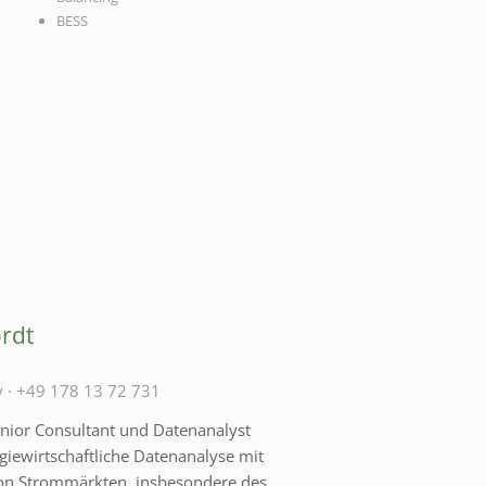
BESS
rdt
y
·
+49 178 13 72 731
enior Consultant und Datenanalyst
giewirtschaftliche Datenanalyse mit
n Strommärkten, insbesondere des