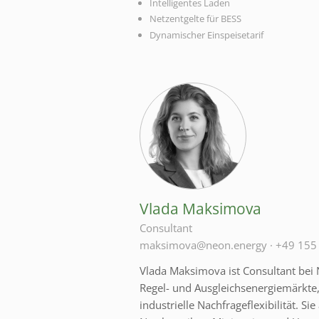
Intelligentes Laden
Netzentgelte für BESS
Dynamischer Einspeisetarif
Vlada Maksimova
Consultant
maksimova@neon.energy
·
+49 155
Vlada Maksimova ist Consultant bei 
Regel- und Ausgleichsenergiemärkte,
industrielle Nachfrageflexibilität. Sie