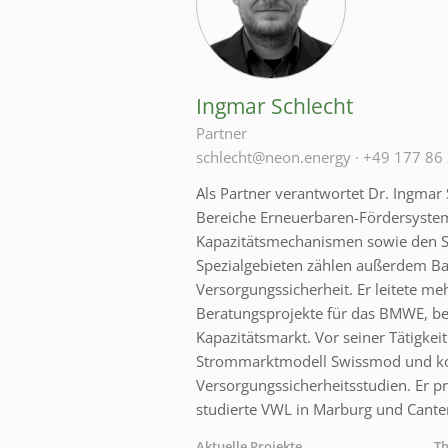
Ingmar Schlecht
Partner
schlecht@neon.energy
·
+49 177 86
Als Partner verantwortet Dr. Ingmar 
Bereiche Erneuerbaren-Fördersyste
Kapazitätsmechanismen sowie den S
Spezialgebieten zählen außerdem B
Versorgungssicherheit. Er leitete me
Beratungsprojekte für das BMWE, be
Kapazitätsmarkt. Vor seiner Tätigkei
Strommarktmodell Swissmod und ko
Versorgungssicherheitsstudien. Er p
studierte VWL in Marburg und Cante
Aktuelle Projekte
T