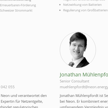
Netzwirkung von Batterien
Erneuerbaren-Förderung
Regulierung von Großbatterien
Schweizer Strommarkt
Jonathan Mühlenpfo
Senior Consultant
 042 055
muehlenpfordt@neon.energ
ei Neon und verantwortet den
Jonathan Mühlenpfordt ist S
t Expertin für Netzentgelte,
bei Neon. Er kombiniert ener
bindet regulatorisches
umfassendem Verständnis vo