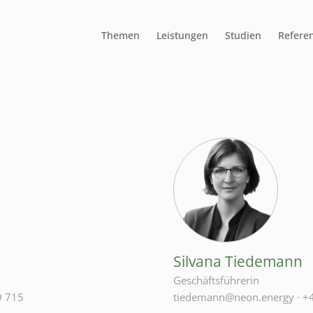
Themen
Leistungen
Studien
Refere
Silvana Tiedemann
Geschäftsführerin
9 715
tiedemann@neon.energy
·
+