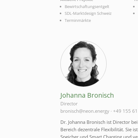
Bewirtschaftungsentgelt
SDL-Marktdesign Schweiz
Terminmärkte
Johanna Bronisch
Director
bronisch@neon.energy
·
+49 155 61
Dr. Johanna Bronisch ist Director b
Bereich dezentrale Flexibilität. Sie is
Speicher und Smart Charging und ver