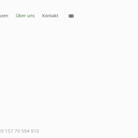
nzen
Über uns
Kontakt
49 157 79 594 910