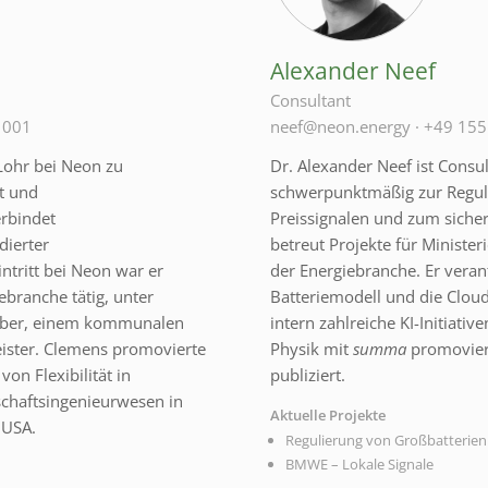
Alexander Neef
Consultant
 001
neef@neon.energy
·
+49 155
 Lohr bei Neon zu
Dr. Alexander Neef ist Consu
ät und
schwerpunktmäßig zur Reguli
erbindet
Preissignalen und zum siche
dierter
betreut Projekte für Minister
ntritt bei Neon war er
der Energiebranche. Er veran
ebranche tätig, unter
Batteriemodell und die Clou
eiber, einem kommunalen
intern zahlreiche KI-Initiati
eister. Clemens promovierte
Physik mit
summa
promovier
on Flexibilität in
publiziert.
schaftsingenieurwesen in
Aktuelle Projekte
 USA.
Regulierung von Großbatterien
BMWE – Lokale Signale