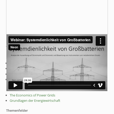
Weiterführende Arbeiten
Studien
Erzeugernetzentgelte Offshore (2026)
Regulierung von Großbatterien (2026)
Grids & Benefits (2026)
Netzentgelte für BESS (2025)
Kurse
The Economics of Power Grids
Grundlagen der Energiewirtschaft
Themenfelder